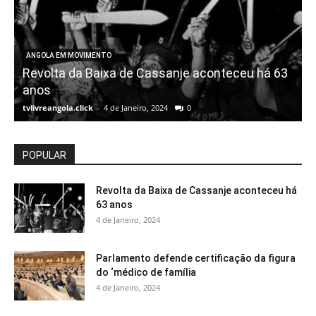
ANGOLA EM MOVIMENTO
Revolta da Baixa de Cassanje aconteceu há 63
anos
tvlivreangola.click
-
4 de Janeiro, 2024
0
t
POPULAR
Revolta da Baixa de Cassanje aconteceu há
63 anos
4 de Janeiro, 2024
Parlamento defende certificação da figura
do ‘médico de família
4 de Janeiro, 2024