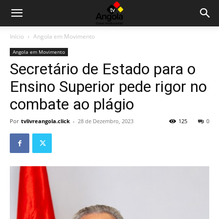
Início
Angola em Movimento
Angola em Movimento
Secretário de Estado para o
Ensino Superior pede rigor no
combate ao plágio
Por
tvlivreangola.click
-
28 de Dezembro, 2023
125
0