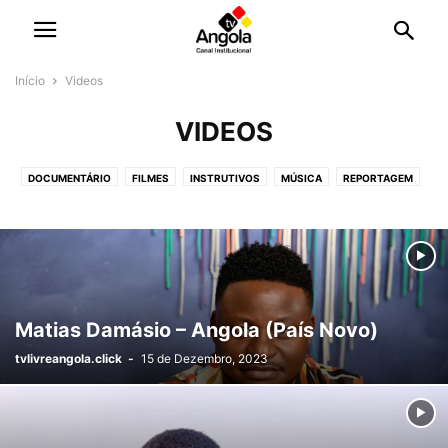
Início
Videos
VIDEOS
DOCUMENTÁRIO
FILMES
INSTRUTIVOS
MÚSICA
REPORTAGEM
Matias Damásio – Angola (País Novo)
tvlivreangola.click
-
15 de Dezembro, 2023