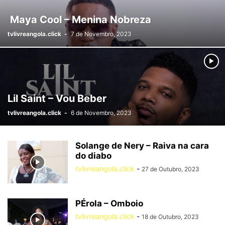
Maya Cool – Menina Nobreza
tvlivreangola.click
-
7 de Novembro, 2023
Lil Saint – Vou Beber
tvlivreangola.click
-
6 de Novembro, 2023
Solange de Nery – Raiva na cara
do diabo
tvlivreangola.click
-
27 de Outubro, 2023
PÉrola – Omboio
tvlivreangola.click
-
18 de Outubro, 2023