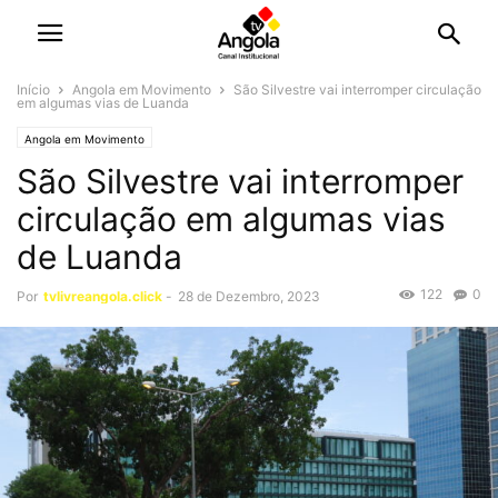
Início
Angola em Movimento
São Silvestre vai interromper circulação
em algumas vias de Luanda
Angola em Movimento
São Silvestre vai interromper
circulação em algumas vias
de Luanda
122
0
Por
tvlivreangola.click
-
28 de Dezembro, 2023