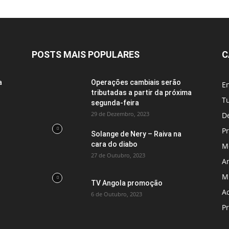
POSTS MAIS POPULARES
C
a
Operações cambiais serão
En
tributadas a partir da próxima
T
segunda-feira
29 de Dezembro, 2023
D
P
Solange de Nery – Raiva na
cara do diabo
M
27 de Outubro, 2023
A
M
TV Angola promoção
A
6 de Outubro, 2023
P