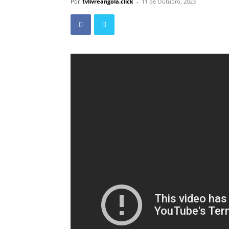
Por
tvlivreangola.click
-
11 de Outubro, 2023