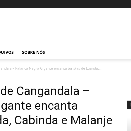
QUIVOS
SOBRE NÓS
ndala – Palanca Negra Gigante encanta turistas de Luanda,...
 de Cangandala –
igante encanta
da, Cabinda e Malanje