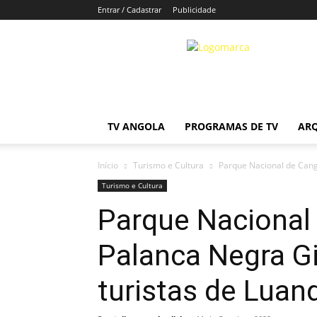
Entrar / Cadastrar
Publicidade
tvlivreangola.click
TV ANGOLA
PROGRAMAS DE TV
AR
Início
Turismo e Cultura
Parque Nacional de Canga
Turismo e Cultura
Parque Nacional
Palanca Negra G
turistas de Luan