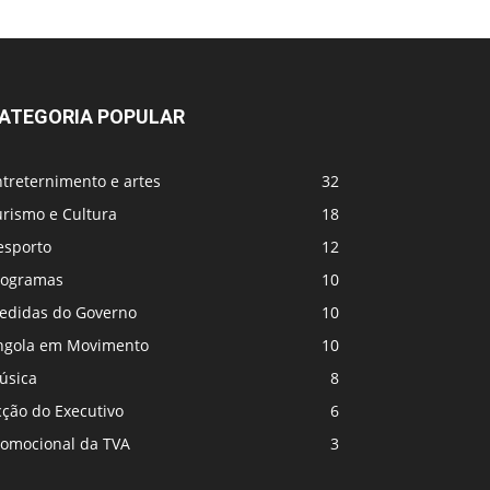
ATEGORIA POPULAR
treternimento e artes
32
urismo e Cultura
18
esporto
12
rogramas
10
edidas do Governo
10
ngola em Movimento
10
úsica
8
cção do Executivo
6
romocional da TVA
3