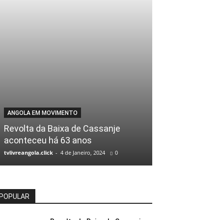
ANGOLA EM MOVIMENTO
LEGISLATIVO
Revolta da Baixa de Cassanje
Parlamento de
aconteceu há 63 anos
da figura do ‘
tvlivreangola.click
-
4 de Janeiro, 2024
0
tvlivreangola.click
-
POPULAR