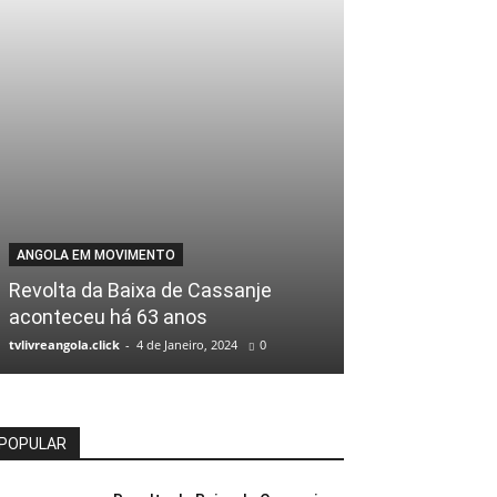
ANGOLA EM MOVIMENTO
LEGISLATIVO
Revolta da Baixa de Cassanje
Parlamento de
aconteceu há 63 anos
da figura do ‘
tvlivreangola.click
-
4 de Janeiro, 2024
0
tvlivreangola.click
-
POPULAR