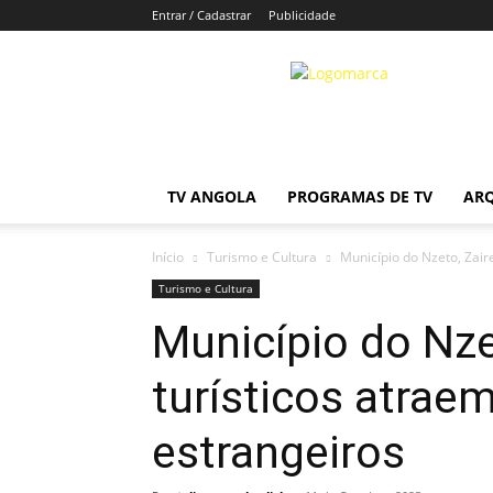
Entrar / Cadastrar
Publicidade
tvlivreangola.click
TV ANGOLA
PROGRAMAS DE TV
AR
Início
Turismo e Cultura
Município do Nzeto, Zaire
Turismo e Cultura
Município do Nze
turísticos atraem
estrangeiros