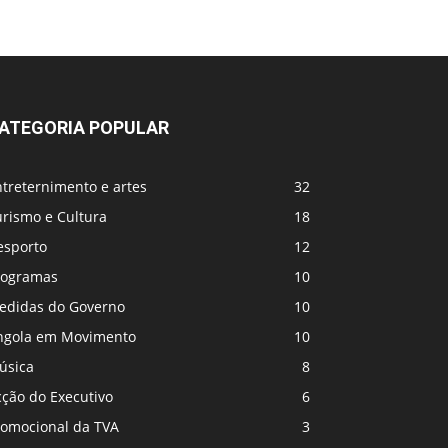
ATEGORIA POPULAR
treternimento e artes
32
urismo e Cultura
18
esporto
12
rogramas
10
edidas do Governo
10
ngola em Movimento
10
úsica
8
cção do Executivo
6
romocional da TVA
3