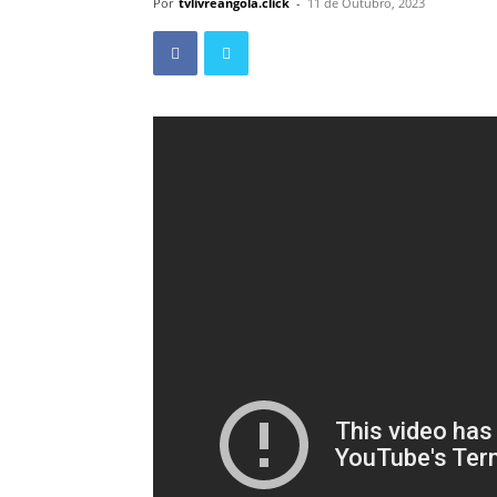
Por
tvlivreangola.click
-
11 de Outubro, 2023