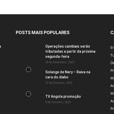
POSTS MAIS POPULARES
C
a
Operações cambiais serão
En
tributadas a partir da próxima
T
segunda-feira
29 de Dezembro, 2023
D
P
Solange de Nery – Raiva na
cara do diabo
M
27 de Outubro, 2023
A
M
TV Angola promoção
A
6 de Outubro, 2023
P