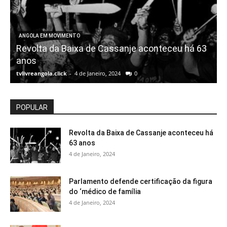
ANGOLA EM MOVIMENTO
Revolta da Baixa de Cassanje aconteceu há 63
anos
tvlivreangola.click
-
4 de Janeiro, 2024
0
t
POPULAR
Revolta da Baixa de Cassanje aconteceu há
63 anos
4 de Janeiro, 2024
Parlamento defende certificação da figura
do ‘médico de família
4 de Janeiro, 2024