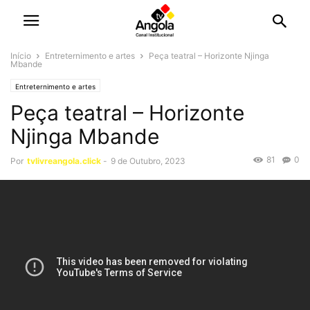
Início
Entreternimento e artes
Peça teatral – Horizonte Njinga
Mbande
Entreternimento e artes
Peça teatral – Horizonte
Njinga Mbande
81
0
Por
tvlivreangola.click
-
9 de Outubro, 2023