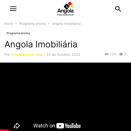
Início
Programa promo
Angola Imobiliária
Programa promo
Angola Imobiliária
130
0
Por
tvlivreangola.click
-
13 de Outubro, 2023