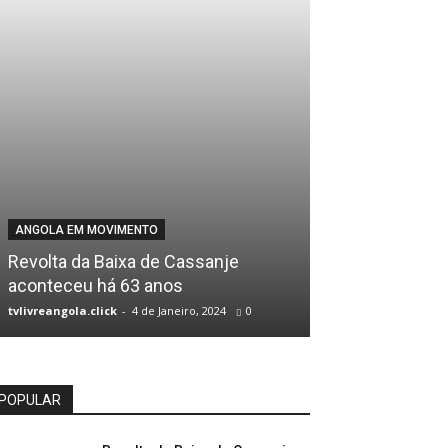
ANGOLA EM MOVIMENTO
LEGISLATIVO
Revolta da Baixa de Cassanje
Parlamento de
aconteceu há 63 anos
da figura do ‘
tvlivreangola.click
-
4 de Janeiro, 2024
0
tvlivreangola.click
POPULAR