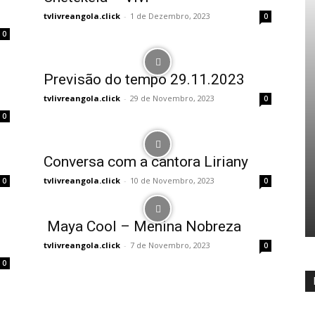
tvlivreangola.click
-
1 de Dezembro, 2023
0
0
Previsão do tempo 29.11.2023
tvlivreangola.click
-
29 de Novembro, 2023
0
0
Conversa com a cantora Liriany
tvlivreangola.click
-
10 de Novembro, 2023
0
0
Maya Cool – Menina Nobreza
tvlivreangola.click
-
7 de Novembro, 2023
0
0