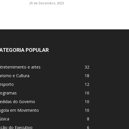
29 de Dezembro, 2023
ATEGORIA POPULAR
treternimento e artes
32
rismo e Cultura
18
esporto
12
rogramas
10
edidas do Governo
10
ngola em Movimento
10
úsica
8
cção do Executivo
6