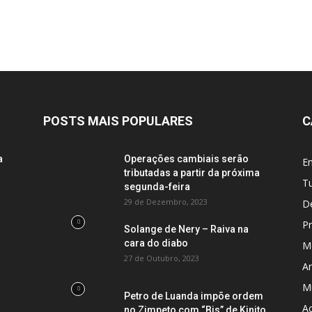
POSTS MAIS POPULARES
C
a
Operações cambiais serão
En
tributadas a partir da próxima
Tu
segunda-feira
29 de Dezembro, 2023
D
P
Solange de Nery – Raiva na
cara do diabo
M
27 de Outubro, 2023
A
M
Petro de Luanda impõe ordem
A
no Zimpeto com “Bis” de Kinito