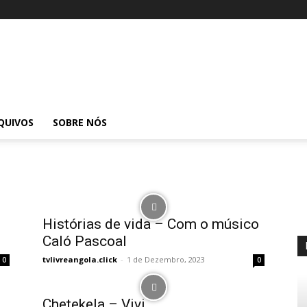
QUIVOS
SOBRE NÓS
Histórias de vida – Com o músico
Caló Pascoal
tvlivreangola.click
-
1 de Dezembro, 2023
0
0
Chetekela – Vivi