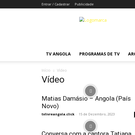
Entrar / Cadastrar
Publicidade
tvlivreangola.click
TV ANGOLA
PROGRAMAS DE TV
AR
Início
Vídeo
Vídeo
Matias Damásio – Angola (País
Novo)
tvlivreangola.click
-
15 de Dezembro, 2023
Conversa com a cantora Tatiana